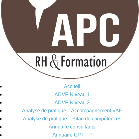
Accueil
ADVP Niveau 1
ADVP Niveau 2
Analyse de pratique – Accompagnement VAE
Analyse de pratique – Bilan de compétences
Annuaire consultants
Annuaire CP FFP