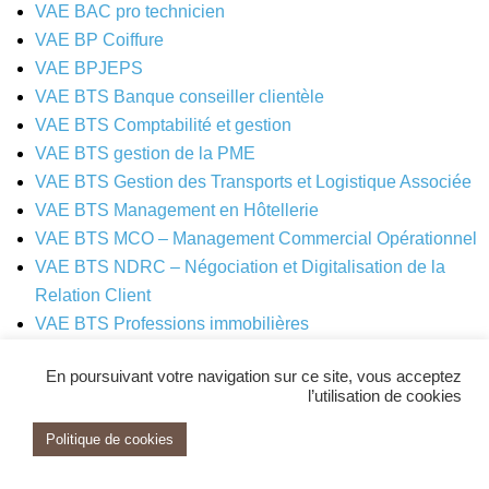
VAE BAC pro technicien
VAE BP Coiffure
VAE BPJEPS
VAE BTS Banque conseiller clientèle
VAE BTS Comptabilité et gestion
VAE BTS gestion de la PME
VAE BTS Gestion des Transports et Logistique Associée
VAE BTS Management en Hôtellerie
VAE BTS MCO – Management Commercial Opérationnel
VAE BTS NDRC – Négociation et Digitalisation de la
Relation Client
VAE BTS Professions immobilières
VAE BTS SAM – Support Action Managériale
En poursuivant votre navigation sur ce site, vous acceptez
VAE CAFERUIS
l’utilisation de cookies
VAE CAP AEPE – Accompagnant Educatif Petite Enfance
VAE DASS – Diplôme Assistante de Service Social
Politique de cookies
VAE DCG – Diplôme Comptabilité Gestion