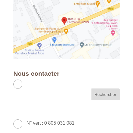
Nous contacter
APC RH & FORMATION
France - Métropole & DOM
49 Avenue Franklin Roosevelt - 77210
AVON
N° vert : 0 805 031 081