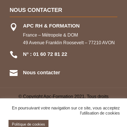
NOUS CONTACTER
APC RH & FORMATION

France – Métropole & DOM
49 Avenue Franklin Roosevelt – 77210 AVON

N° : 01 60 72 81 22

Nous contacter
© Copyright Apc-Formation 2021. Tous droits
réservés –
CGV
–
Refonte Web
–
Glossaire
–
En poursuivant votre navigation sur ce site, vous acceptez
Mentions légales
l’utilisation de cookies
Politique de cookies