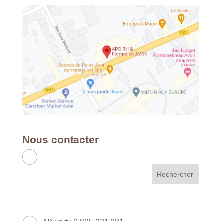
Nous contacter
APC RH & FORMATION
France - Métropole & DOM
49 Avenue Franklin Roosevelt - 77210
AVON