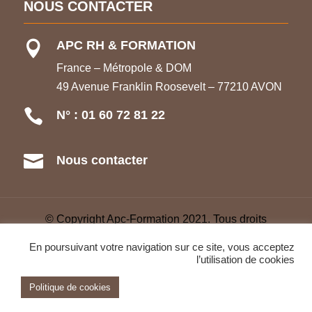
NOUS CONTACTER
APC RH & FORMATION

France – Métropole & DOM
49 Avenue Franklin Roosevelt – 77210 AVON

N° : 01 60 72 81 22

Nous contacter
© Copyright Apc-Formation 2021. Tous droits
réservés –
CGV
–
Refonte Web
–
Glossaire
–
En poursuivant votre navigation sur ce site, vous acceptez
Mentions légales
l’utilisation de cookies
Politique de cookies