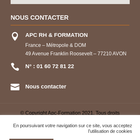
NOUS CONTACTER
APC RH & FORMATION

France – Métropole & DOM
49 Avenue Franklin Roosevelt – 77210 AVON

N° : 01 60 72 81 22

Nous contacter
© Copyright Apc-Formation 2021. Tous droits
réservés –
CGV
–
Refonte Web
–
Glossaire
–
En poursuivant votre navigation sur ce site, vous acceptez
Mentions légales
l’utilisation de cookies