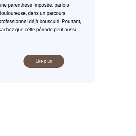
une parenthèse imposée, parfois
repose sur 
douloureuse, dans un parcours
structurées 
professionnel déjà bousculé. Pourtant,
permettent d
sachez que cette période peut aussi
professionne
Lire plus