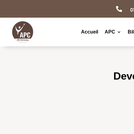

0
Accueil
APC
Bi
Deve