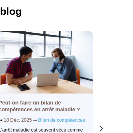
 blog
Peut-on faire un bilan de
Quelles s
compétences en arrêt maladie ?
d’un bila
➞
18 Déc, 2025
➞
Bilan de compétences
➞
18 Déc, 
L’arrêt maladie est souvent vécu comme
Un bilan d