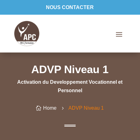
NOUS CONTACTER
ADVP Niveau 1
A
ctivation du
D
eveloppement
V
ocationnel et
P
ersonnel

Home
5
ADVP Niveau 1