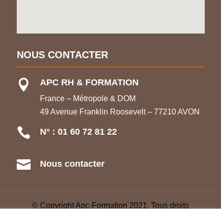
NOUS CONTACTER
APC RH & FORMATION

France – Métropole & DOM
49 Avenue Franklin Roosevelt – 77210 AVON

N° : 01 60 72 81 22

Nous contacter
© Copyright Apc-Formation 2021. Tous droits
réservés –
CGV
–
Refonte Web
–
Glossaire
–